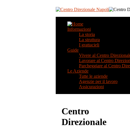
Informazioni
La storia
La struttura
I grattacieli
Guide
Vivere al Centro Direzional
Lavorare al Centro Direzio
Parcheggiare al Centro Dire
Le Aziende
Tutte le aziende
Agenzie per il lavoro
Assicurazioni
Centro
Direzionale