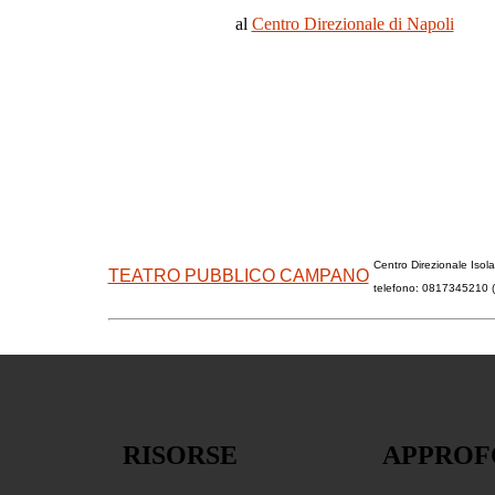
al
Centro Direzionale di Napoli
Centro Direzionale Isola
TEATRO PUBBLICO CAMPANO
telefono: 0817345210 (
RISORSE
APPROF