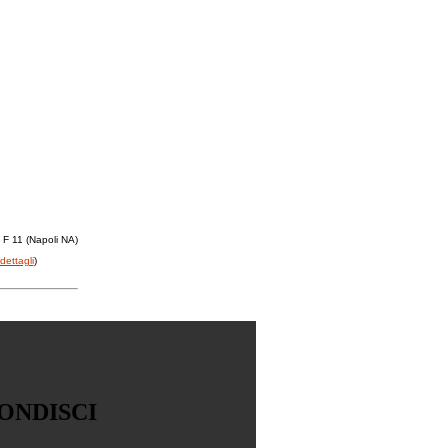
 F 11 (Napoli NA)
dettagli
)
ONDISCI