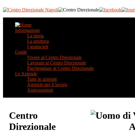
Informazioni
La storia
La struttura
I grattacieli
Guide
Vivere al Centro Direzionale
Lavorare al Centro Direzionale
Parcheggiare al Centro Direzionale
Le Aziende
Tutte le aziende
Agenzie per il lavoro
Assicurazioni
Centro
Direzionale
A