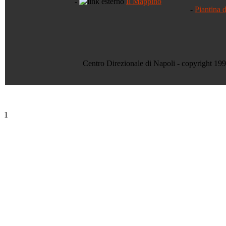
-
Il Mappino
-
Piantina 
Centro Direzionale di Napoli - copyright 19
1