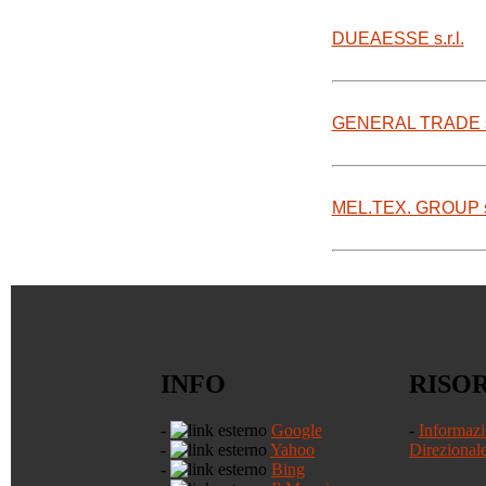
DUEAESSE s.r.l.
GENERAL TRADE s.r.
MEL.TEX. GROUP s.r
INFO
RISO
-
Google
-
Informazi
-
Yahoo
Direzional
-
Bing