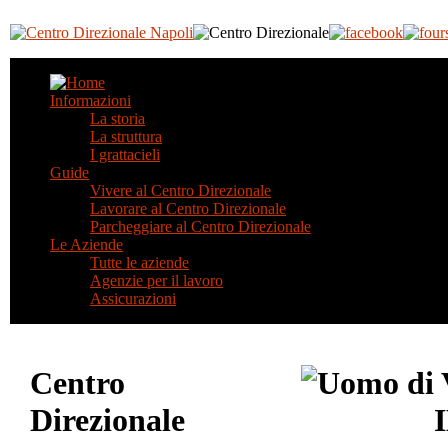
Informazioni
La storia
La struttura
I grattacieli
Guide
Vivere al Centro Direzionale
Lavorare al Centro Direzionale
Parcheggiare al Centro Direzionale
Le Aziende
Tutte le aziende
Agenzie per il lavoro
Assicurazioni
Centro
Direzionale