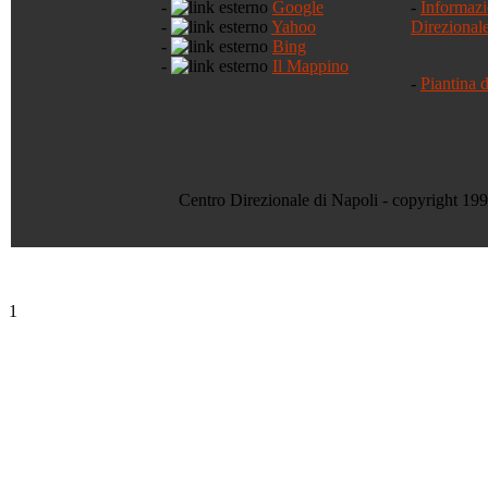
-
Google
-
Informazi
-
Yahoo
Direzional
-
Bing
-
Il Mappino
-
Piantina 
Centro Direzionale di Napoli - copyright 19
1