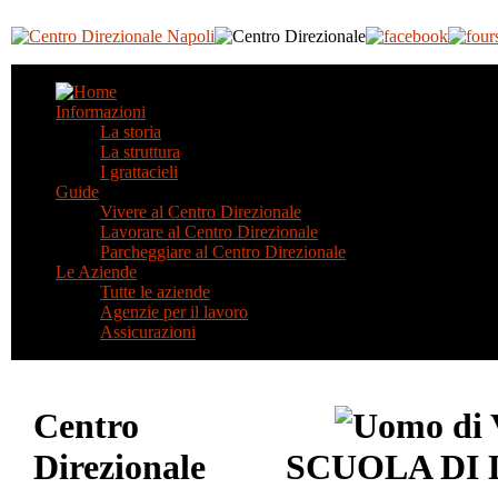
Informazioni
La storia
La struttura
I grattacieli
Guide
Vivere al Centro Direzionale
Lavorare al Centro Direzionale
Parcheggiare al Centro Direzionale
Le Aziende
Tutte le aziende
Agenzie per il lavoro
Assicurazioni
Centro
Direzionale
SCUOLA DI 