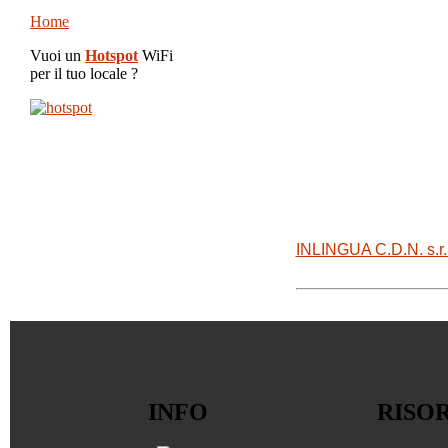
Home
Vuoi un
Hotspot
WiFi
per il tuo locale ?
INLINGUA C.D.N. s.r.l
INFO
RISO