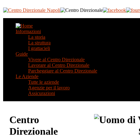
Informazioni
La storia
La struttura
I grattacieli
Guide
Vivere al Centro Direzionale
Lavorare al Centro Direzionale
Parcheggiare al Centro Direzionale
Le Aziende
Tutte le aziende
Agenzie per il lavoro
Assicurazioni
Centro
Direzionale