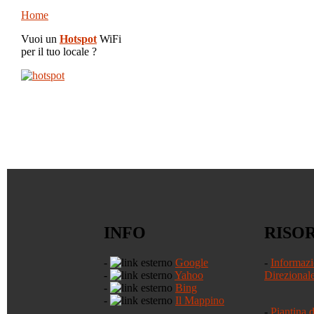
Home
Vuoi un
Hotspot
WiFi
per il tuo locale ?
INFO
RISO
-
Google
-
Informazi
-
Yahoo
Direzional
-
Bing
-
Il Mappino
-
Piantina 