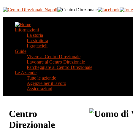
Informazioni
La storia
La struttura
I grattacieli
Guide
Vivere al Centro Direzionale
Lavorare al Centro Direzionale
Parcheggiare al Centro Direzionale
Le Aziende
Tutte le aziende
Agenzie per il lavoro
Assicurazioni
Centro
Direzionale