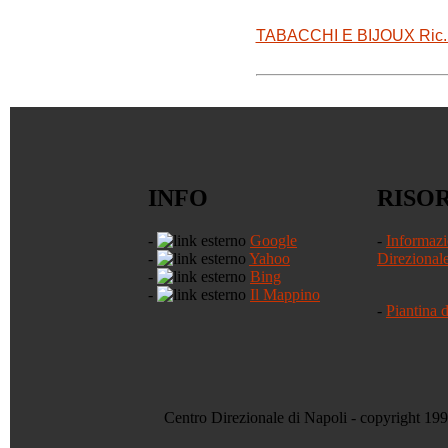
TABACCHI E BIJOUX Ric.lott
INFO
RISO
-
Google
-
Informazi
-
Yahoo
Direzional
-
Bing
-
Il Mappino
-
Piantina 
Centro Direzionale di Napoli - copyright 19